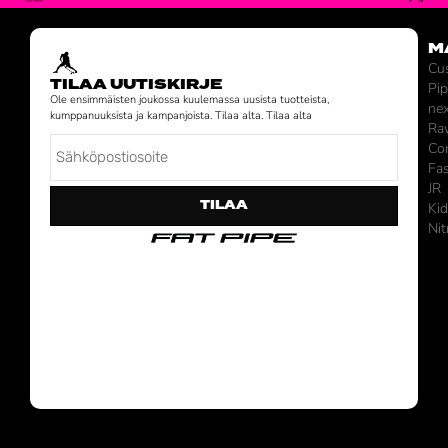
M
Cu
TILAA UUTISKIRJE
Pi
Ole ensimmäisten joukossa kuulemassa uusista tuotteista,
ne
kumppanuuksista ja kampanjoista. Tilaa alta. Tilaa alta
Ra
Co
Fa
JR
TILAA
Ki
Nit