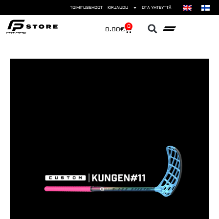
TOIMITUSEHDOT
KIRJAUDU
OTA YHTEYTTÄ
0
0.00
€